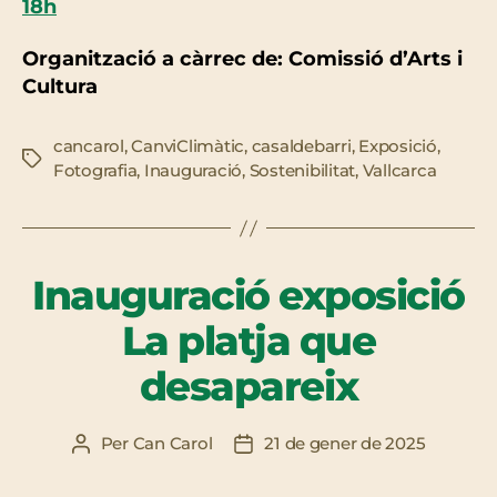
18h
Organització a càrrec de: Comissió d’Arts i
Cultura
cancarol
,
CanviClimàtic
,
casaldebarri
,
Exposició
,
Etiquetes
Fotografia
,
Inauguració
,
Sostenibilitat
,
Vallcarca
Inauguració exposició
La platja que
desapareix
Per
Can Carol
21 de gener de 2025
Autor
Data
de
de
l'entrada
l'entrada