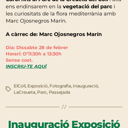
ens endinsarem en la
vegetació del parc
i
les curiositats de la flora mediterrània amb
Marc Ojosnegros Marín.
A càrrec de: Marc Ojosnegros Marín
Dia: Dissabte 28 de febrer
Horari: D’11:30h a 13:30h
Sense cost.
INSCRIU-TE AQUÍ
ElColl
,
Exposició
,
Fotografia
,
Inauguració
,
Etiquetes
LaCreueta
,
Parc
,
Passejada
Inauguració Exposició