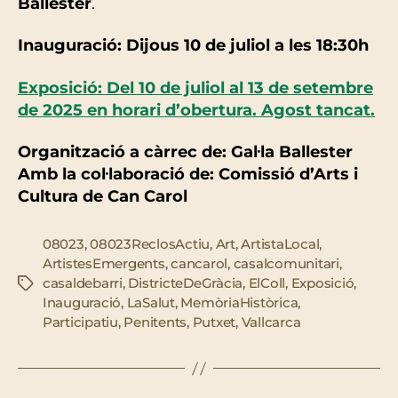
Ballester
.
Inauguració: Dijous 10 de juliol a les 18:30h
Exposició: Del 10 de juliol al 13 de setembre
de 2025 en horari d’obertura. Agost tancat.
Organització a càrrec de: Gal·la Ballester
Amb la col·laboració de: Comissió d’Arts i
Cultura de Can Carol
08023
,
08023ReclosActiu
,
Art
,
ArtistaLocal
,
ArtistesEmergents
,
cancarol
,
casalcomunitari
,
casaldebarri
,
DistricteDeGràcia
,
ElColl
,
Exposició
,
Etiquetes
Inauguració
,
LaSalut
,
MemòriaHistòrica
,
Participatiu
,
Penitents
,
Putxet
,
Vallcarca