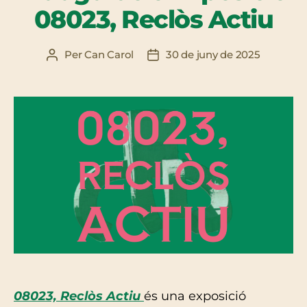
08023, Reclòs Actiu
Per
Can Carol
30 de juny de 2025
Autor
Data
de
de
l'entrada
l'entrada
08023, Reclòs Actiu
és una exposició