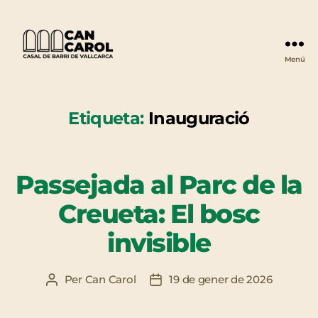
Menú
Can
Carol
Etiqueta:
Inauguració
Passejada al Parc de la
Creueta: El bosc
invisible
Per
Can Carol
19 de gener de 2026
Autor
Data
de
de
l'entrada
l'entrada