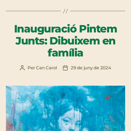
Inauguració Pintem
Junts: Dibuixem en
família
Per
Can Carol
29 de juny de 2024
Autor
Data
de
de
l'entrada
l'entrada