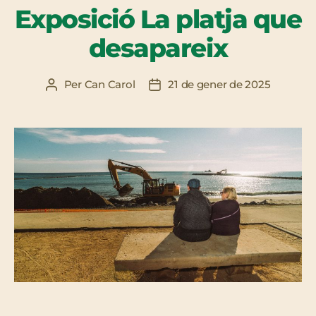
Exposició La platja que
desapareix
Per
Can Carol
21 de gener de 2025
Autor
Data
de
de
l'entrada
l'entrada