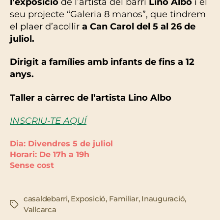
l’exposició
de l’artista del barri
Lino Albo
i el
seu projecte “Galeria 8 manos”, que tindrem
el plaer d’acollir
a Can Carol del 5 al 26 de
juliol.
Dirigit a famílies amb infants de fins a 12
anys.
Taller a càrrec de l’artista Lino Albo
INSCRIU-TE AQUÍ
Dia: Divendres 5 de juliol
Horari: De 17h a 19h
Sense cost
casaldebarri
,
Exposició
,
Familiar
,
Inauguració
,
Etiquetes
Vallcarca