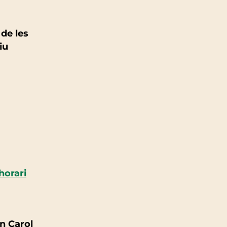
de les
iu
horari
an Carol