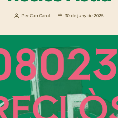
Per
Can Carol
30 de juny de 2025
Autor
Data
de
de
l'entrada
l'entrada