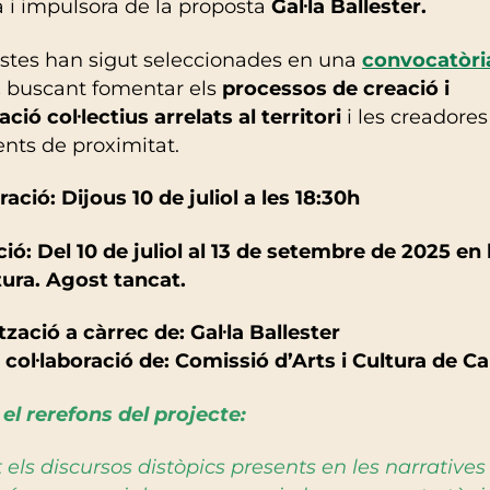
a i impulsora de la proposta
Gal·la Ballester.
istes han sigut seleccionades en una
convocatòri
,
buscant fomentar els
processos de creació i
ció col·lectius arrelats al territori
i les creadores
nts de proximitat.
ació: Dijous 10 de juliol a les 18:30h
ió: Del 10 de juliol al 13 de setembre de 2025 en 
tura. Agost tancat.
zació a càrrec de: Gal·la Ballester
col·laboració de: Comissió d’Arts i Cultura de C
el rerefons del projecte:
els discursos distòpics presents en les narratives