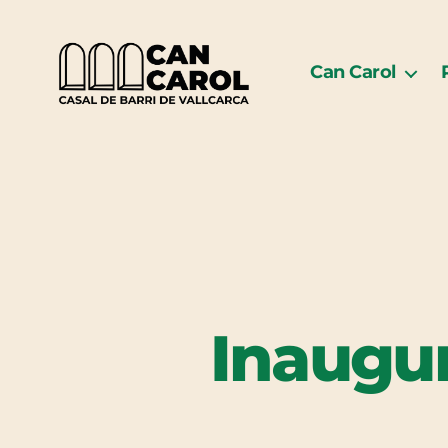
Can Carol
Can
Carol
Inaugur