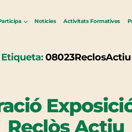
Participa
Notícies
Activitats Formatives
P
Etiqueta:
08023ReclosActiu
ació Exposici
Reclòs Actiu