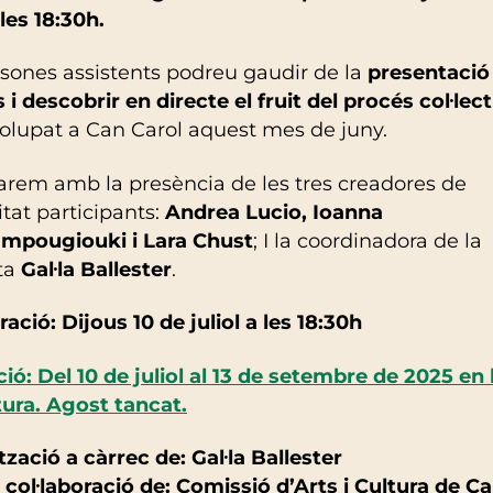
 les 18:30h.
sones assistents podreu gaudir de la
presentació 
s i descobrir en directe el fruit del procés col·lect
olupat a Can Carol aquest mes de juny.
rem amb la presència de les tres creadores de
tat participants:
Andrea Lucio, Ioanna
mpougiouki i Lara Chust
; I la coordinadora de la
ta
Gal·la Ballester
.
ació: Dijous 10 de juliol a les 18:30h
ió: Del 10 de juliol al 13 de setembre de 2025 en 
tura. Agost tancat.
zació a càrrec de: Gal·la Ballester
col·laboració de: Comissió d’Arts i Cultura de C