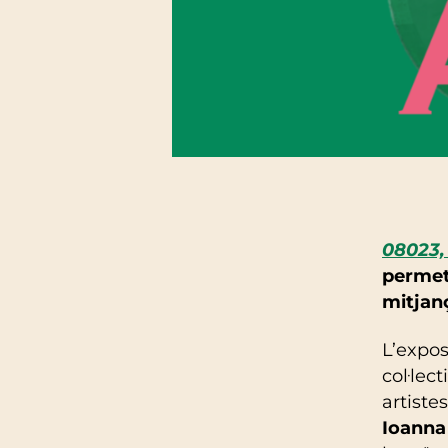
08023,
permetr
mitjanç
L’expos
col·lec
artiste
Ioanna