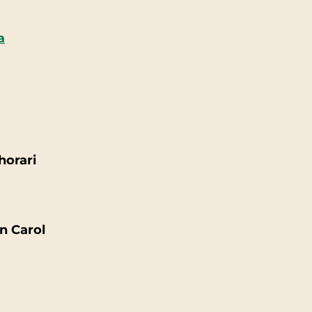
a
horari
an Carol