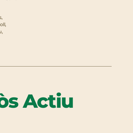
s
,
oll
,
u
,
òs Actiu