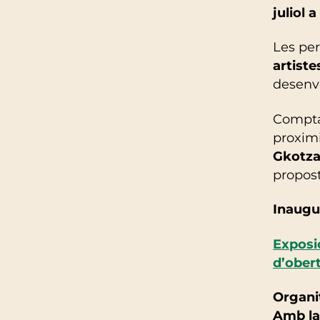
juliol a
Les per
artiste
desenv
Compta
proximi
Gkotza
propos
Inaugur
Exposic
d’ober
Organit
Amb la 