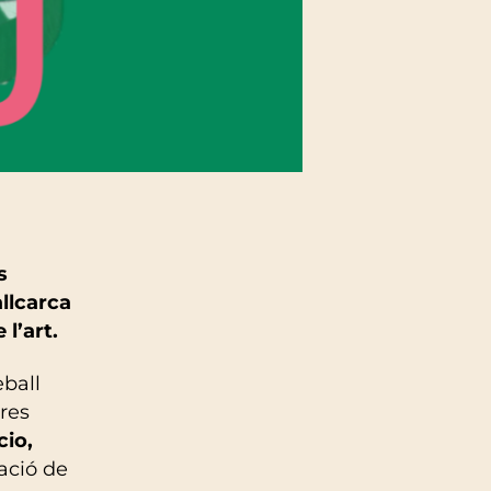
s
allcarca
l’art.
eball
tres
cio,
ació de