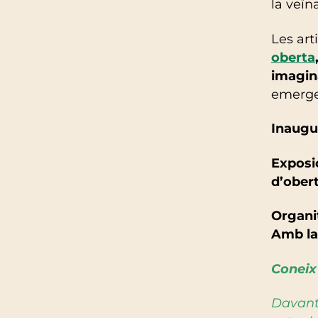
la veïn
Les art
oberta
imagina
emerge
Inaugur
Exposic
d’ober
Organit
Amb la 
Coneix 
Davant 