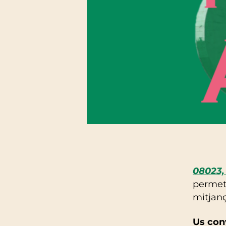
08023,
permetr
mitjanç
Us conv