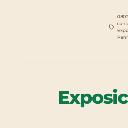
080
canc
Etiquet
Expo
Peni
Exposic