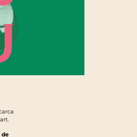
lcarca
art.
0 de