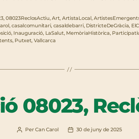
23
,
08023ReclosActiu
,
Art
,
ArtistaLocal
,
ArtistesEmergent
arol
,
casalcomunitari
,
casaldebarri
,
DistricteDeGràcia
,
ElC
es
sició
,
Inauguració
,
LaSalut
,
MemòriaHistòrica
,
Participati
tents
,
Putxet
,
Vallcarca
ió 08023, Recl
Per
Can Carol
30 de juny de 2025
Autor
Data
de
de