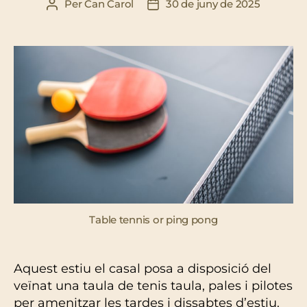
Per
Can Carol
30 de juny de 2025
Autor
Data
de
de
l'entrada
l'entrada
Table tennis or ping pong
Aquest estiu el casal posa a disposició del
veïnat una taula de tenis taula, pales i pilotes
per amenitzar les tardes i dissabtes d’estiu.