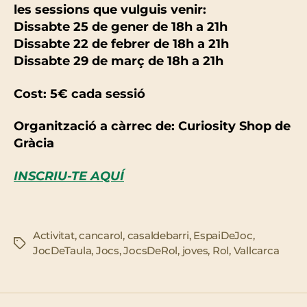
les sessions que vulguis venir:
Dissabte 25 de gener de 18h a 21h
Dissabte 22 de febrer de 18h a 21h
Dissabte 29 de març de 18h a 21h
Cost: 5€ cada sessió
Organització a càrrec de: Curiosity Shop de
Gràcia
INSCRIU-TE AQUÍ
Activitat
,
cancarol
,
casaldebarri
,
EspaiDeJoc
,
Etiquetes
JocDeTaula
,
Jocs
,
JocsDeRol
,
joves
,
Rol
,
Vallcarca