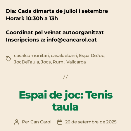
Dia: Cada dimarts de juliol i setembre
Horari: 10:30h a 13h
Coordinat pel veïnat autoorganitzat
Inscripcions a: info@cancarol.cat
casalcomunitari
,
casaldebarri
,
EspaiDeJoc
,
Etiquetes
JocDeTaula
,
Jocs
,
Rumi
,
Vallcarca
Espai de joc: Tenis
taula
Per
Can Carol
26 de setembre de 2025
Autor
Data
de
de