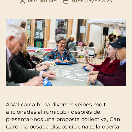
Per
Can Carol
30 de juny de 2025
Autor
Data
de
de
l'entrada
l'entrada
A Vallcarca hi ha diverses veïnes molt
aficionades al rumicub i després de
presentar-nos una proposta col·lectiva, Can
Carol ha posat a disposició una sala oberta