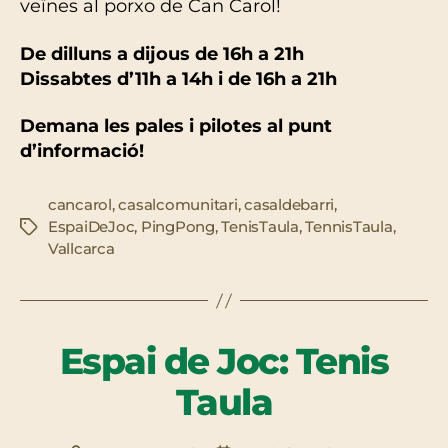
veïnes al porxo de Can Carol!
De dilluns a dijous de 16h a 21h
Dissabtes d’11h a 14h i de 16h a 21h
Demana les pales i pilotes al punt
d’informació!
cancarol
,
casalcomunitari
,
casaldebarri
,
EspaiDeJoc
,
PingPong
,
TenisTaula
,
TennisTaula
,
Etiquetes
Vallcarca
Espai de Joc: Tenis
Taula