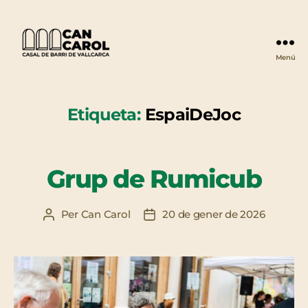
Menú
Can
Carol
Etiqueta:
EspaiDeJoc
Grup de Rumicub
Per
Can Carol
20 de gener de 2026
Autor
Data
de
de
l'entrada
l'entrada