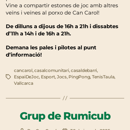
Vine a compartir estones de joc amb altres
veïns i veïnes al porxo de Can Carol!
De dilluns a dijous de 16h a 21h i dissabtes
d’11h a 14h i de 16h a 21h.
Demana les pales i pilotes al punt
d’informació!
cancarol
,
casalcomunitari
,
casaldebarri
,
EspaiDeJoc
,
Esport
,
Jocs
,
PingPong
,
TenisTaula
,
Etiquetes
Vallcarca
Grup de Rumicub