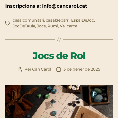
Inscripcions a: info@cancarol.cat
casalcomunitari
,
casaldebarri
,
EspaiDeJoc
,
Etiquetes
JocDeTaula
,
Jocs
,
Rumi
,
Vallcarca
Jocs de Rol
Per
Can Carol
3 de gener de 2025
Autor
Data
de
de
l'entrada
l'entrada