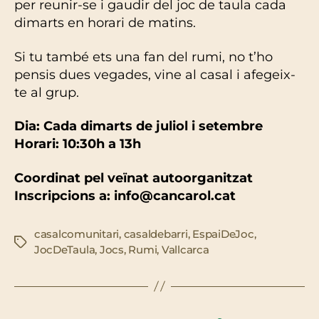
per reunir-se i gaudir del joc de taula cada
dimarts en horari de matins.
Si tu també ets una fan del rumi, no t’ho
pensis dues vegades, vine al casal i afegeix-
te al grup.
Dia: Cada dimarts de juliol i setembre
Horari: 10:30h a 13h
Coordinat pel veïnat autoorganitzat
Inscripcions a: info@cancarol.cat
casalcomunitari
,
casaldebarri
,
EspaiDeJoc
,
Etiquetes
JocDeTaula
,
Jocs
,
Rumi
,
Vallcarca