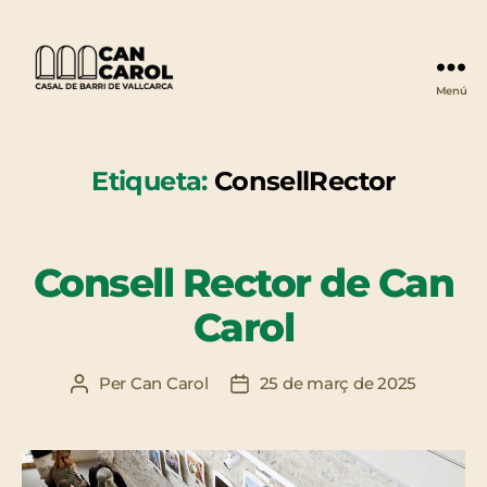
Menú
Can
Carol
Etiqueta:
ConsellRector
Consell Rector de Can
Carol
Per
Can Carol
25 de març de 2025
Autor
Data
de
de
l'entrada
l'entrada