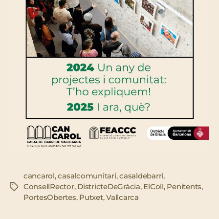
cancarol
,
casalcomunitari
,
casaldebarri
,
ConsellRector
,
DistricteDeGràcia
,
ElColl
,
Penitents
,
Etiquetes
PortesObertes
,
Putxet
,
Vallcarca