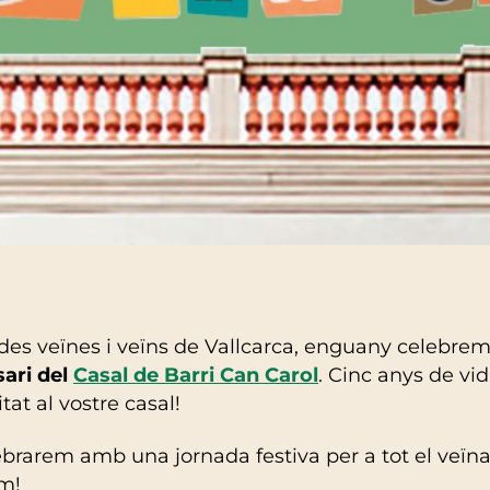
es veïnes i veïns de Vallcarca, enguany celebrem
sari del
Casal de Barri Can Carol
. Cinc anys de vid
at al vostre casal!
brarem amb una jornada festiva per a tot el veïnat
m!