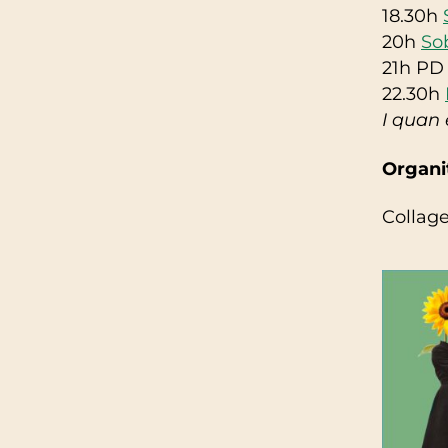
18.30h
20h
So
21h PD
22.30h
I quan 
Organit
Collage