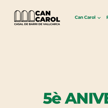
Can Carol
Can
Carol
5è ANIV