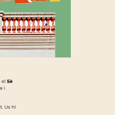
 el
5è
a i
. Us hi