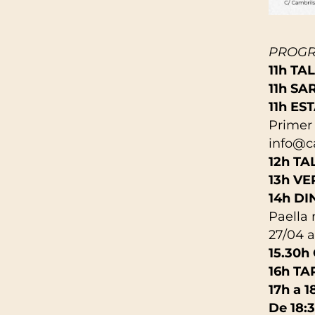
PROGR
11h TA
11h S
11h E
Primer 
info@c
12h T
13h V
14h D
Paella 
27/04 a
15.30
16h T
17h a 
De 18: