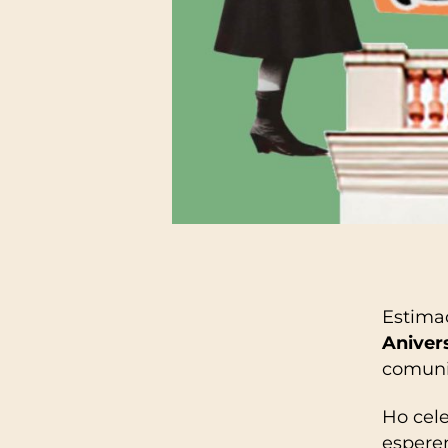
Estimad
Aniver
comunit
Ho cele
espere