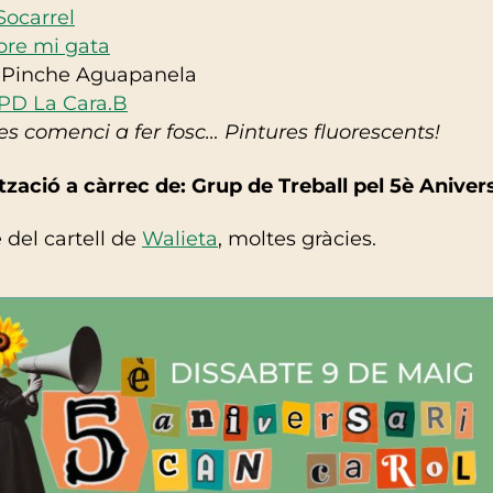
Socarrel
bre mi gata
 Pinche Aguapanela
PD La Cara.B
es comenci a fer fosc… Pintures fluorescents!
zació a càrrec de: Grup de Treball pel 5è Aniver
 del cartell de
Walieta
, moltes gràcies.