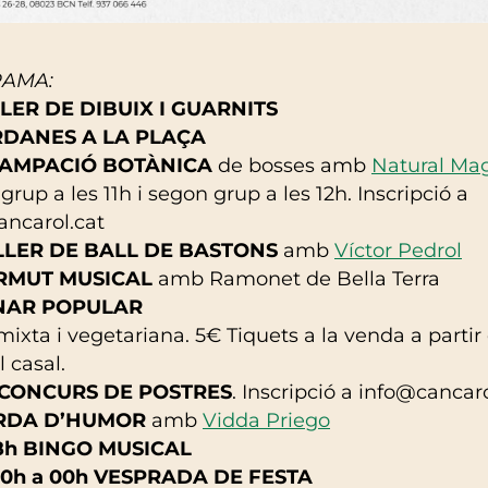
AMA:
LLER DE DIBUIX I GUARNITS
ARDANES A LA PLAÇA
STAMPACIÓ BOTÀNICA
de bosses amb
Natural Ma
grup a les 11h i segon grup a les 12h. Inscripció a
ancarol.cat
ALLER DE BALL DE BASTONS
amb
Víctor Pedrol
ERMUT MUSICAL
amb Ramonet de Bella Terra
INAR POPULAR
mixta i vegetariana. 5€ Tiquets a la venda a partir
l casal.
h CONCURS DE POSTRES
. Inscripció a info@cancaro
ARDA D’HUMOR
amb
Vidda Priego
18h BINGO MUSICAL
30h a 00h VESPRADA DE FESTA