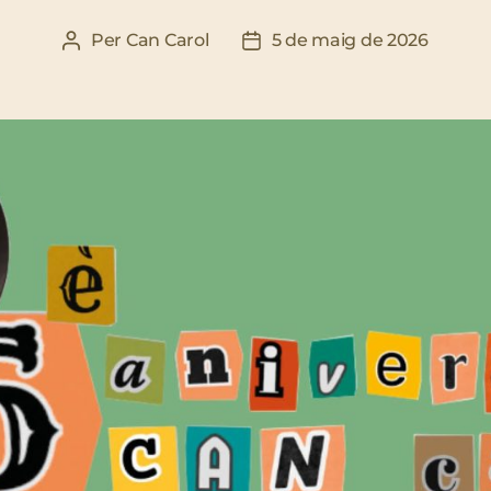
Per
Can Carol
5 de maig de 2026
Autor
Data
de
de
l'entrada
l'entrada