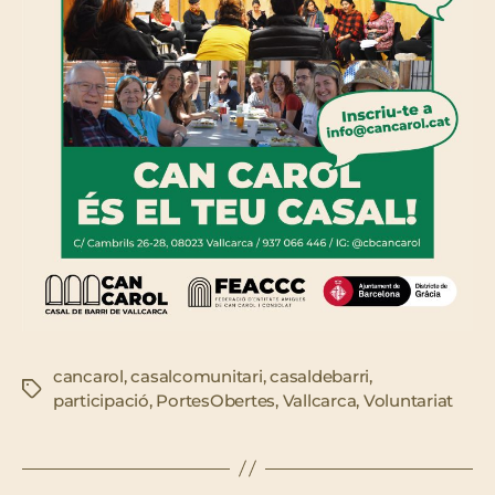
cancarol
,
casalcomunitari
,
casaldebarri
,
Etiquetes
participació
,
PortesObertes
,
Vallcarca
,
Voluntariat