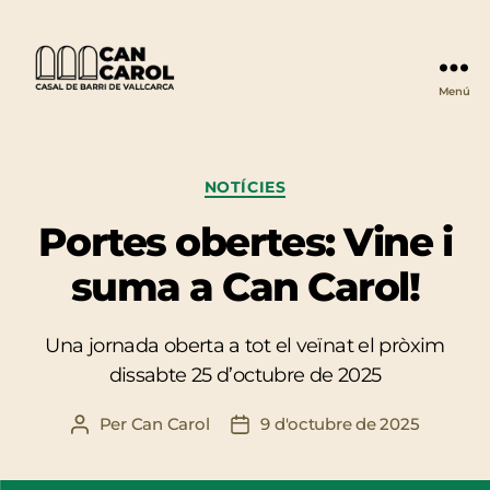
Menú
Can
Carol
Categories
NOTÍCIES
Portes obertes: Vine i
suma a Can Carol!
Una jornada oberta a tot el veïnat el pròxim
dissabte 25 d’octubre de 2025
Per
Can Carol
9 d'octubre de 2025
Autor
Data
de
de
l'entrada
l'entrada