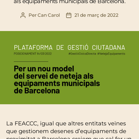
als equipaments municipals de Barcelona.
Per
Can Carol
21 de març de 2022
Autor
Data
de
de
l'entrada
l'entrada
La FEACCC, igual que altres entitats veïnes
que gestionem desenes d’equipaments de
proximitat a Barcelona creiem que cal fer un