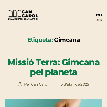
Menú
Can
Carol
Etiqueta:
Gimcana
Missió Terra: Gimcana
pel planeta
Per
Can Carol
15 d'abril de 2025
Autor
Data
de
de
l'entrada
l'entrada