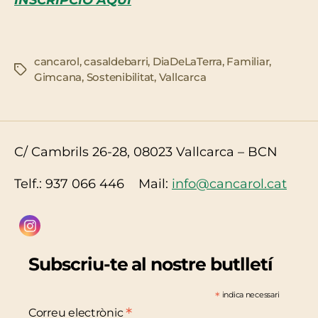
INSCRIPCIÓ AQUÍ
cancarol
,
casaldebarri
,
DiaDeLaTerra
,
Familiar
,
Etiquetes
Gimcana
,
Sostenibilitat
,
Vallcarca
C/ Cambrils 26-28, 08023 Vallcarca – BCN
Telf.: 937 066 446 Mail:
info@cancarol.cat
Subscriu-te al nostre butlletí
*
indica necessari
*
Correu electrònic