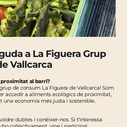
uda a La Figuera Grup
e Vallcarca
proximitat al barri?
l grup de consum La Figuera de Vallcarca! Som
 accedir a aliments ecològics de proximitat,
t una economia més justa i sostenible.
ldre dubtes i conèixer-nos. Si t’interessa
o col·lectivament, vine i participa!