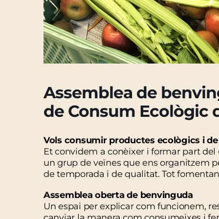
Assemblea de benving
de Consum Ecològic d
Vols consumir productes ecològics i de 
Et convidem a conèixer i formar part de
un grup de veïnes que ens organitzem per
de temporada i de qualitat. Tot fomentan
Assemblea oberta de benvinguda
Un espai per explicar com funcionem, reso
canviar la manera com consumeixes i fer-h