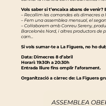
Vols saber si t’encaixa abans de venir?
– Recollim les comandes els dimecres a l
– Fem una assemblea mensual, el sego
– Col·laborem amb Conreu Sereny, product
Barcelonès Nord, i altres productors de p
carn…
Si vols sumar-te a La Figuera, no ho dub
Data: Dimecres 8 d’abril
Horari: 19:30h a 20:30h
Entrada lliure fins omplir l’aforament.
Organització a càrrec de: La Figuera g