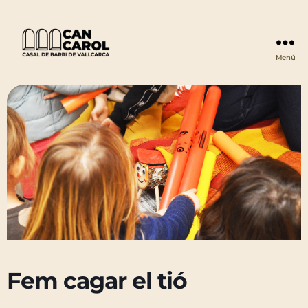
Menú
Can
Carol
Fem cagar el tió