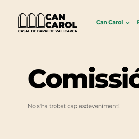
Can Carol
Can
Carol
Comissió
No s'ha trobat cap esdeveniment!