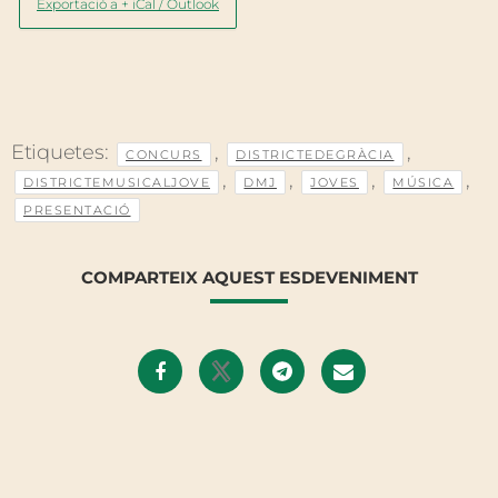
Exportació a + iCal / Outlook
Etiquetes:
,
,
CONCURS
DISTRICTEDEGRÀCIA
,
,
,
,
DISTRICTEMUSICALJOVE
DMJ
JOVES
MÚSICA
PRESENTACIÓ
COMPARTEIX AQUEST ESDEVENIMENT