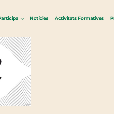
Participa
Notícies
Activitats Formatives
P