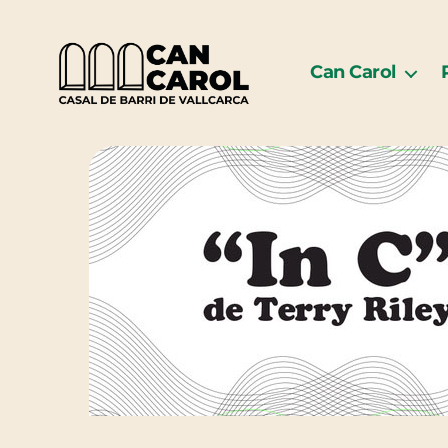
Can Carol
Can
Carol