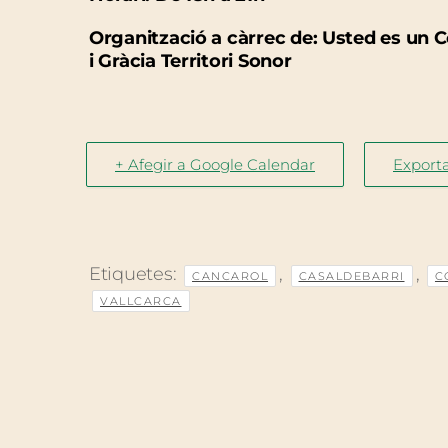
Organització a càrrec de: Usted es un C
i Gràcia Territori Sonor
+ Afegir a Google Calendar
Exporta
Etiquetes:
,
,
CANCAROL
CASALDEBARRI
C
VALLCARCA