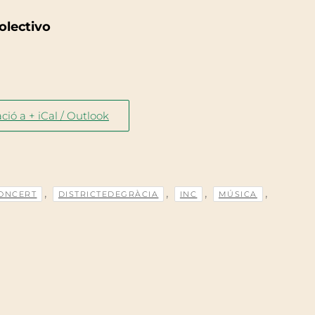
olectivo
ció a + iCal / Outlook
,
,
,
,
ONCERT
DISTRICTEDEGRÀCIA
INC
MÚSICA