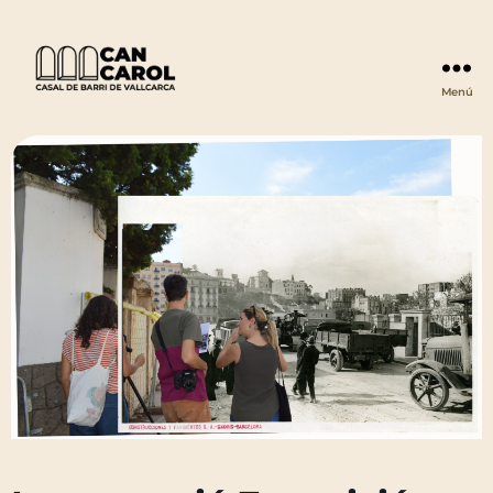
Menú
Can
Carol