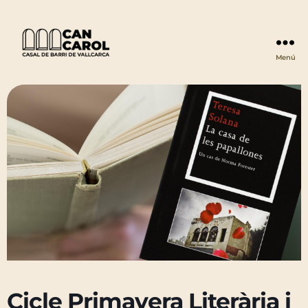
Menú
Can
Carol
Cicle Primavera Literària i