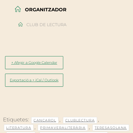
ORGANITZADOR
CLUB DE LECTURA
+ Afegir a Google Calendar
Exportació a + iCal / Outlook
Etiquetes:
,
,
CANCAROL
CLUBLECTURA
,
,
LITERATURA
PRIMAVERALITERÀRIA
TERESASOLANA