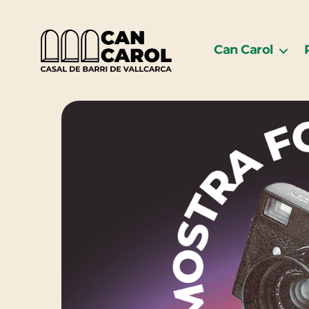
Can Carol
Can
Carol