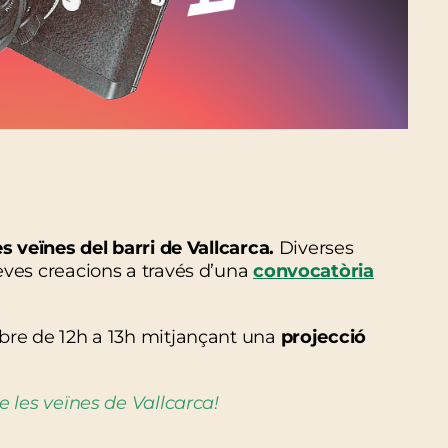
es veïnes del barri de Vallcarca.
Diverses
eves creacions a través d’una
convocatòria
bre de 12h a 13h mitjançant una
projecció
e les veïnes de Vallcarca!